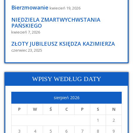
Bierzmowanie
kwiecień 19, 2026
NIEDZIELA ZMARTWYCHWSTANIA
PAŃSKIEGO
kwiecień 7, 2026
ZŁOTY JUBILEUSZ KSIĘDZA KAZIMIERZA
czerwiec 23, 2025
WPISY WEDŁUG DATY
sierpień 2026
P
W
Ś
C
P
S
N
1
2
3
4
5
6
7
8
9