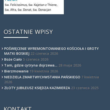
OSTATNIE WPISY
POŚWIĘCENIE WYREMONTOWANEGO KOŚCIOŁA I GROTY
MATKI BOSKIEJ
22 czerwca 2026
Boże Ciało
5 czerwca 2026
Tam, gdzie cytryna dojrzewa…
28 maja 2026
Bierzmowanie
19 kwietnia 2026
NIEDZIELA ZMARTWYCHWSTANIA PAŃSKIEGO
7 kwietnia
2026
ZŁOTY JUBILEUSZ KSIĘDZA KAZIMIERZA
23 czerwca 2025
KONTAKT